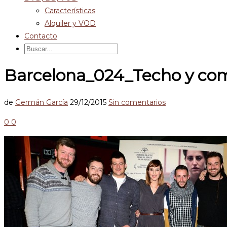
Características
Alquiler y VOD
Contacto
Barcelona_024_Techo y co
de
Germán García
29/12/2015
Sin comentarios
0
0