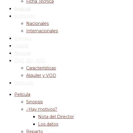
Ficha Técnica
Agenda
Festivales
Nacionales
Internacionales
Premios
Galería
Noticias
DVD, BD, VOD
Características
Alquiler y VOD
Contacto
Película
Sinopsis
¿Hay motivos?
Nota del Director
Los datos
Reparto