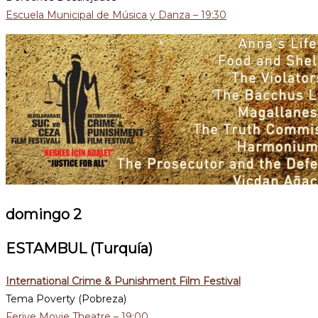
Escuela Municipal de Música y Danza – 19:30
domingo 2
ESTAMBUL (Turquía)
International Crime & Punishment Film Festival
Tema Poverty (Pobreza)
Feriye Movie Theatre – 19:00