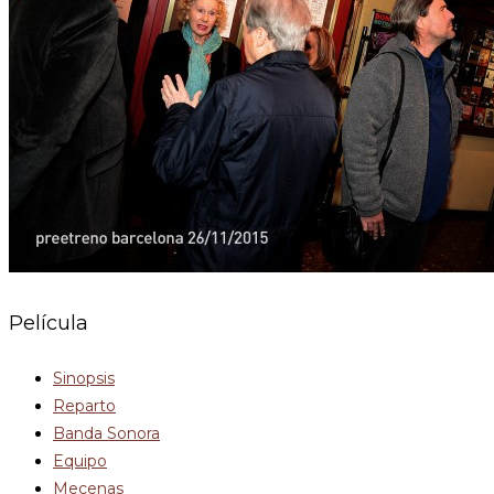
Película
Sinopsis
Reparto
Banda Sonora
Equipo
Mecenas