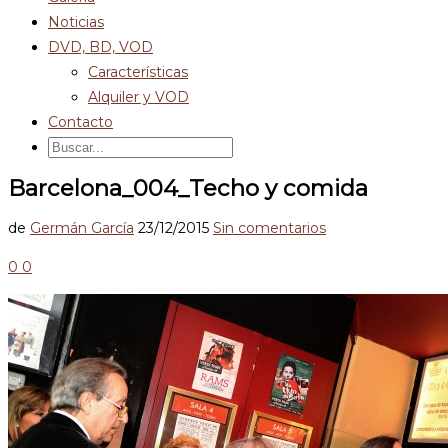
Noticias
DVD, BD, VOD
Características
Alquiler y VOD
Contacto
Barcelona_004_Techo y comida
de
Germán García
23/12/2015
Sin comentarios
0
0