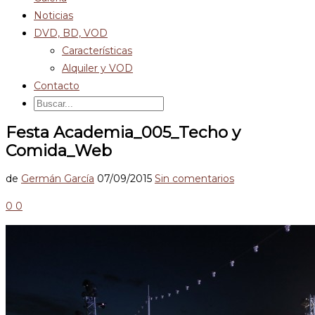
Noticias
DVD, BD, VOD
Características
Alquiler y VOD
Contacto
Festa Academia_005_Techo y
Comida_Web
de
Germán García
07/09/2015
Sin comentarios
0
0