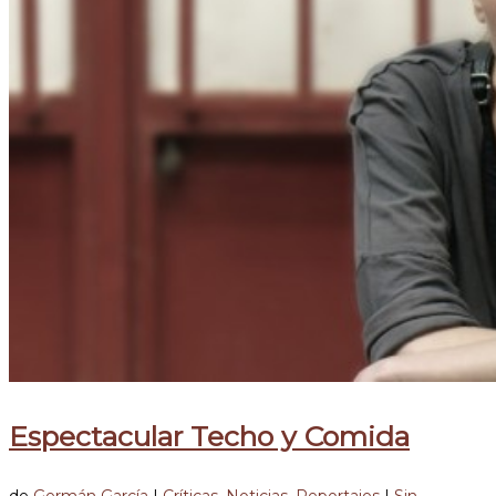
Espectacular Techo y Comida
de
Germán García
|
Críticas
,
Noticias
,
Reportajes
|
Sin